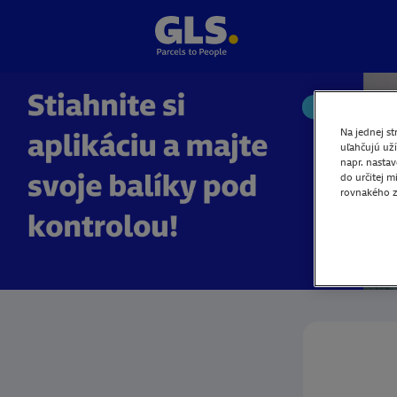
Na jednej st
uľahčujú uží
napr. nasta
do určitej 
rovnakého z