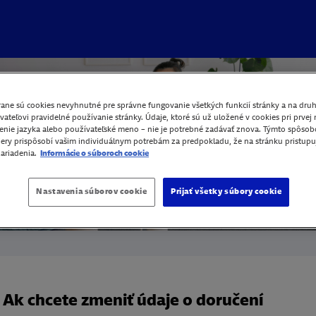
rane sú cookies nevyhnutné pre správne fungovanie všetkých funkcií stránky a na druh
vateľovi pravidelné používanie stránky. Údaje, ktoré sú už uložené v cookies pri prvej
venie jazyka alebo používateľské meno – nie je potrebné zadávať znova. Týmto spôsob
miery prispôsobí vašim individuálnym potrebám za predpokladu, že na stránku pristupu
ariadenia.
Informácie o súboroch cookie
Nastavenia súborov cookie
Prijať všetky súbory cookie
Ak chcete zmeniť údaje o doručení