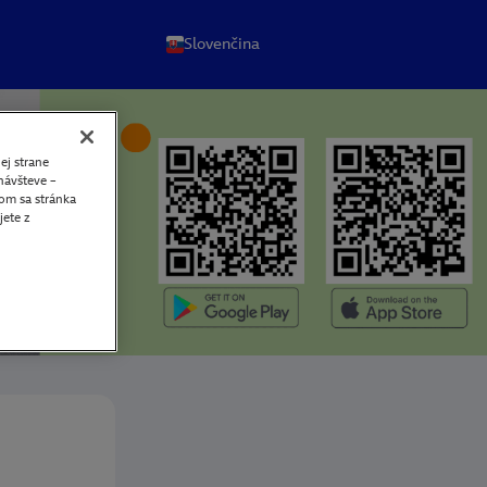
Slovenčina
ej strane
 návšteve –
om sa stránka
jete z